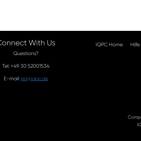
Connect With Us
IQPC Home
Hilfe
Questions?
Tel: +49 30 52001534
E-mail:
eq@iqpc.de
Compa
I