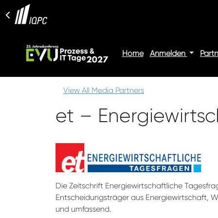
Home
Anmelden
Part
View All Media Partners
et – Energiewirts
Die Zeitschrift Energiewirtschaftliche Tagesfr
Entscheidungsträger aus Energiewirtschaft, Wi
und umfassend.