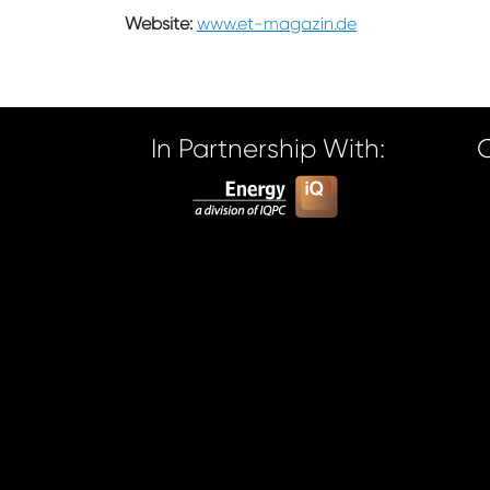
Website:
www.et-magazin.de
In Partnership With: