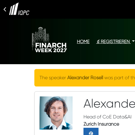
HOME
🧃REGISTRIEREN
The speaker
Alexander Rosell
was part of th
Alexander
Head of CoE Data&AI
Zurich Insurance