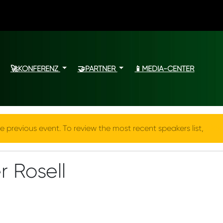
🚀KONFERENZ
🤝PARTNER
📱MEDIA-CENTER
e previous event. To review the most recent speakers list,
click
 Rosell