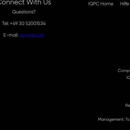
Connect With Us
IQPC Home
Hilfe
Questions?
Tel: +49 30 52001534
E-mail:
eq@iqpc.de
Compa
I
Re
Management: Tor