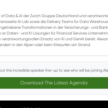
d of Data & AI der Zurich Gruppe Deutschland und verantworte
ensweite AI Lab sowie die Delivery Teams für Data Warehouse
ngetriebene Transformationen in der Versicherungs- und Banke
o er Daten- und KI Lösungen für Financial Services Unterne
erantwortungsvollen Einsatz von KI und GenAI beriet. Alexande
ndern in den Alpen oder beim Kitesurfen am Strand.
ut the incredible speaker line-up to see who will be joining Al
Download The Latest Agenda