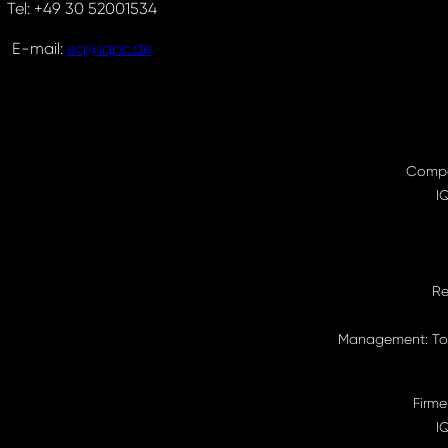
Tel: +49 30 52001534
E-mail:
eq@iqpc.de
Compa
I
Re
Management: Tor
Firme
I