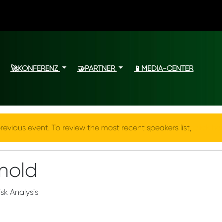
🚀KONFERENZ
🤝PARTNER
📱MEDIA-CENTER
revious event. To review the most recent speakers list,
click he
nold
sk Analysis