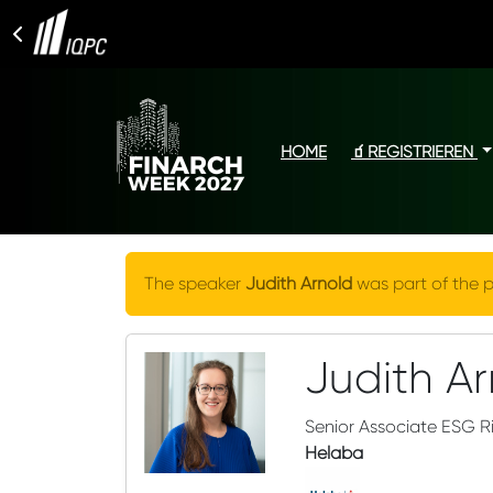
HOME
🧃REGISTRIEREN
The speaker
Judith Arnold
was part of the p
Judith Ar
Senior Associate ESG Ri
Helaba