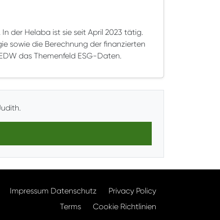
 der Helaba ist sie seit April 2023 tätig.
gie sowie die Berechnung der finanzierten
alt EDW das Themenfeld ESG-Daten.
udith.
Impressum Datenschutz
Privacy Policy
Terms
Cookie Richtlinien